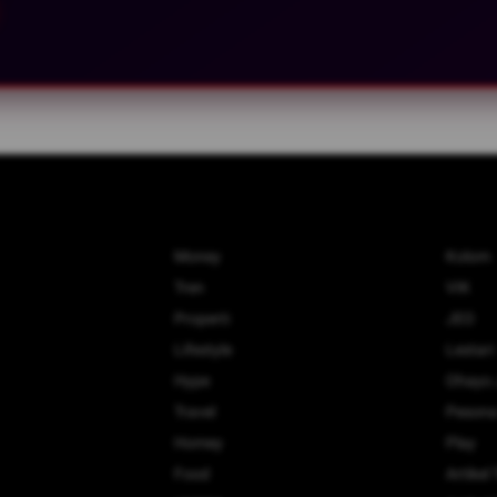
Money
Kolom
Tren
VIK
Properti
JEO
Lifestyle
Lestari
Hype
Ohayo 
Travel
Pesona
Homey
Play
Food
Artikel