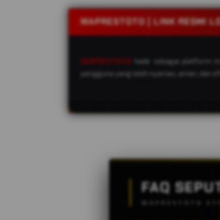
WAPRESTOTO | LINK RESMI L
WAPRESTOTO
hadir sebagai platform m
pengguna yang lebih nyaman, aman, dan efi
FAQ SEPU
WAPRESTOTO SY