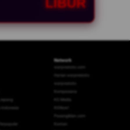
LIBUR
Network
warprestoto.com
Harian warprestoto
warprestoto
Kompasiana
Jepang
KG Media
 Indonesia
KGNow!
Pasangiklan.com
 Terpopuler
Kontan