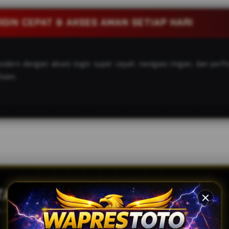
OGIN CEPAT & AKSES AMAN SETIAP HARI
odern dengan akses login super cepat, navigasi ringan, dan per
sien.
TARAN WAPRESTOTO
STEM FAQ