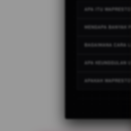
APA ITU WAPREST
WAPRESTOTO adalah pl
MENGAPA BANYAK 
dirancang untuk memb
Banyak pengguna mem
BAGAIMANA CARA 
tampilan modern, se
perangkat.
Untuk login ke WAPR
APA KEUNGGULAN 
pada halaman login y
Keunggulan utama WA
APAKAH WAPRESTOT
dilihat, serta naviga
Ya, WAPRESTOTO dapa
website responsif yan