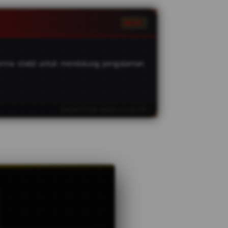
LIVE
forma stabil untuk mendukung pengalaman
ENCRYPTED DATA // V.4.3.0